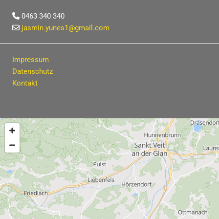
0463 340 340

jasmin.yunes1@gmail.com

Impressum
Datenschutz
Kontakt